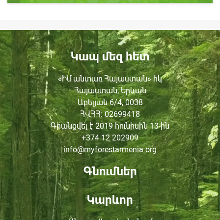
Կապ մեզ հետ
«Իմ անտառ Հայաստան» հկ
Հայաստան, Երևան
Աբելյան 6/4, 0038
ՀՎՀՀ
: 02699418
Գրանցվել է 2019 հունիսին
13-ին
+374 12 202909
info@myforestarmenia.org
Գնումներ
Կարևոր