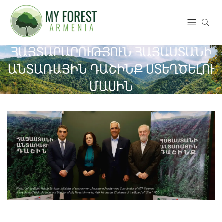
ՀԱՅՏԱՐԱՐՈՒԹՅՈՒՆ ՀԱՅԱՍՏԱՆԻ
ԱՆՏԱՌԱՅԻՆ ԴԱՇԻՆՔ ՍՏԵՂԾԵԼՈՒ
ՄԱՍԻՆ