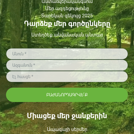
Անտառվերականգնում
Մեր ազդեցությունը
Տարեկան զեկույց 2025
Դարձեք մեր գործընկերը
Ստեղծեք անվանական անտառ
ԲԱԺԱՆՈՐԴԱԳՐՎԵ՛Ք
Միացեք մեր ջանքերին
Ապագայի սերմեր