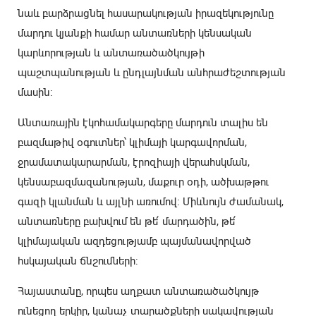
նաև բարձրացնել հասարակության իրազեկությունը
մարդու կյանքի համար անտառների կենսական
կարևորության և անտառածածկույթի
պաշտպանության և ընդլայնման անհրաժեշտության
մասին:
Անտառային էկոհամակարգերը մարդուն տալիս են
բազմաթիվ օգուտներ՝ կլիմայի կարգավորման,
ջրամատակարարման, էրոզիայի վերահսկման,
կենսաբազմազանության, մաքուր օդի, ածխաթթու
գազի կլանման և այլնի առումով: Միևնույն ժամանակ,
անտառները բախվում են թե՛ մարդածին, թե՛
կլիմայական ազդեցությամբ պայմանավորված
հսկայական ճնշումների:
Հայաստանը, որպես աղքատ անտառածածկույթ
ունեցող երկիր, կանաչ տարածքների սակավության