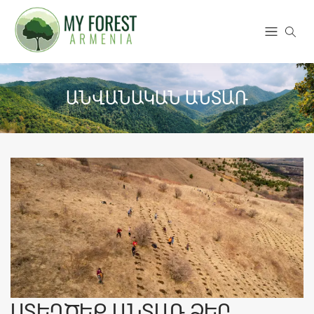
ԱՆՎԱՆԱԿԱՆ ԱՆՏԱՌ
ՍՏԵՂԾԵՔ ԱՆՏԱՌ ՁԵՐ