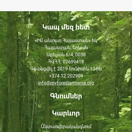
Կապ մեզ հետ
«Իմ անտառ Հայաստան» հկ
Հայաստան, Երևան
Աբելյան 6/4, 0038
ՀՎՀՀ
: 02699418
Գրանցվել է 2019 հունիսին
13-ին
+374 12 202909
info@myforestarmenia.org
Գնումներ
Կարևոր
Անտառվերականգնում