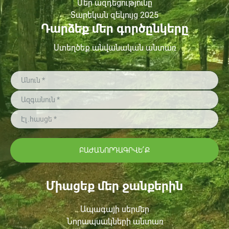
Մեր ազդեցությունը
Տարեկան զեկույց 2025
Դարձեք մեր գործընկերը
Ստեղծեք անվանական անտառ
ԲԱԺԱՆՈՐԴԱԳՐՎԵ՛Ք
Միացեք մեր ջանքերին
Ապագայի սերմեր
Նորապսակների անտառ