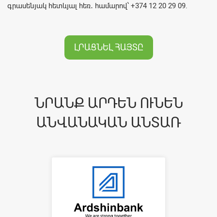
գրասենյակ հետևյալ հեռ․ համարով՝ +374 12 20 29 09.
ԼՐԱՑՆԵԼ ՀԱՅՏԸ
ՆՐԱՆՔ ԱՐԴԵՆ ՈՒՆԵՆ
ԱՆՎԱՆԱԿԱՆ ԱՆՏԱՌ