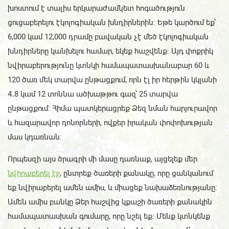
խոստում է տալիս երկարաժամկետ հոգածություն
ցուցաբերելու էկոլոգիական խնդիրներին։ Եթե կարծում եք՝
6,000 կամ 12,000 դրամը բավական չէ մեծ էկոլոգիական
խնդիրները կանխելու համար, եկեք հաշվենք։ Այդ փոքրիկ
նվիրաբերությունը կտնկի համապատասխանաբար 60 և
120 ծառ մեկ տարվա ընթացքում, որն էլ իր հերթին կկլանի
4․8 կամ 12 տոննա ածխաթթու գազ՝ 25 տարվա
ընթացքում։ Հիմա պատկերացրեք Ձեզ նման հարյուրավոր
և հազարավոր դոնորների, ովքեր իրական փոփոխության
մաս կդառնան։
Որպեսզի այս ծրագրի մի մասը դառնաք, այցելեք մեր
նվիրաբերել էջ
, ընտրեք ծառերի քանակը, որը ցանկանում
եք նվիրաբերել ամեն ամիս, և միացեք նախաձեռնությանը։
Ամեն ամիս բանկը Ձեր հաշվից կքաշի ծառերի քանակին
համապատասխան գումարը, որը նշել եք։ Մենք կտնկենք