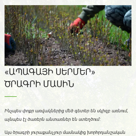
«ԱՊԱԳԱՅԻ ՍԵՐՄԵՐ»
ԾՐԱԳՐԻ ՄԱՍԻՆ
Ինչպես փոքր առվակներից մեծ գետեր են սկիզբ առնում,
այնպես էլ ծառերն անտառներ են ստեղծում։
Այս ծրագրի յուրաքանչյուր մասնակից խորհրդանշական