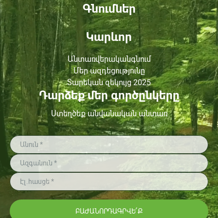
Գնումներ
Կարևոր
Անտառվերականգնում
Մեր ազդեցությունը
Տարեկան զեկույց 2025
Դարձեք մեր գործընկերը
Ստեղծեք անվանական անտառ
ԲԱԺԱՆՈՐԴԱԳՐՎԵ՛Ք