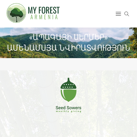
«ԱՊԱԳԱՅԻ ՍԵՐՄԵՐ»
ԱՄԵՆԱՄՍՅԱ ՆՎԻՐԱՏՎՈՒԹՅՈՒՆ