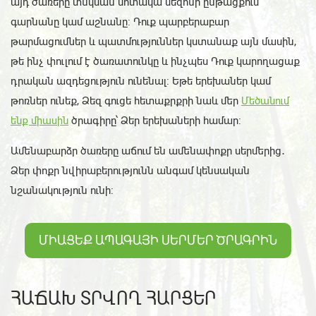
այդ ծառերը տնկման մոտակա սեզոնի ընթացքում՝
գարնանը կամ աշնանը։ Դուք պարբերաբար
թարմացումներ և պատմություններ կստանաք այն մասին,
թե ինչ փուլում է ծառատունկը և ինչպես Դուք կարողացաք
դրական ազդեցություն ունենալ։ Եթե երեխաներ կամ
թոռներ ունեք, Ձեզ գուցե հետաքրքրի նաև մեր
Մեծանում
ենք միասին
ծրագիրը՝ Ձեր երեխաների համար։
Ամենաբարձր ծառերը աճում են ամենափոքր սերմերից․
Ձեր փոքր նվիրաբերությունն անգամ կենսական
նշանակություն ունի։
ՄԻԱՑԵՔ ԱՊԱԳԱՅԻ ՍԵՐՄԵՐ ԾՐԱԳՐԻՆ
ՀԱՃԱԽ ՏՐՎՈՂ ՀԱՐՑԵՐ