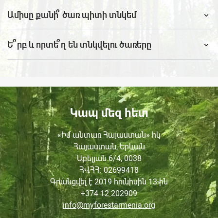
Ամիսը քանի՞ ծառ պիտի տնկեմ
Ե՞րբ և որտե՞ղ են տնկվելու ծառերը
Կապ մեզ հետ
«Իմ անտառ Հայաստան» հկ
Հայաստան, Երևան
Աբելյան 6/4, 0038
ՀՎՀՀ
: 02699418
Գրանցվել է 2019 հունիսին
13-ին
+374 12 202909
info@myforestarmenia.org