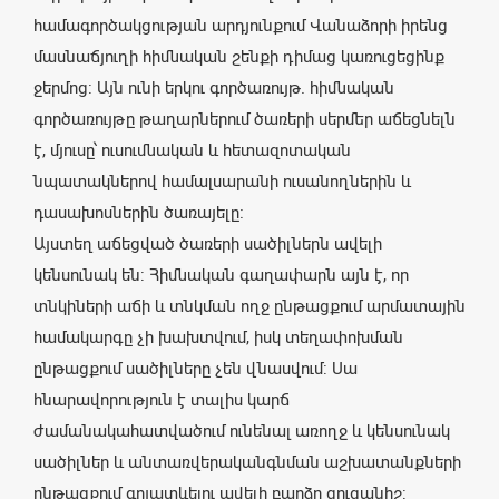
համագործակցության արդյունքում Վանաձորի իրենց
մասնաճյուղի հիմնական շենքի դիմաց կառուցեցինք
ջերմոց: Այն ունի երկու գործառույթ. հիմնական
գործառույթը թաղարներում ծառերի սերմեր աճեցնելն
է, մյուսը՝ ուսումնական և հետազոտական
նպատակներով համալսարանի ուսանողներին և
դասախոսներին ծառայելը։
Այստեղ աճեցված ծառերի սածիլներն ավելի
կենսունակ են: Հիմնական գաղափարն այն է, որ
տնկիների աճի և տնկման ողջ ընթացքում արմատային
համակարգը չի խախտվում, իսկ տեղափոխման
ընթացքում սածիլները չեն վնասվում: Սա
հնարավորություն է տալիս կարճ
ժամանակահատվածում ունենալ առողջ և կենսունակ
սածիլներ և անտառվերականգնման աշխատանքների
ընթացքում գոյատևելու ավելի բարձր ցուցանիշ: