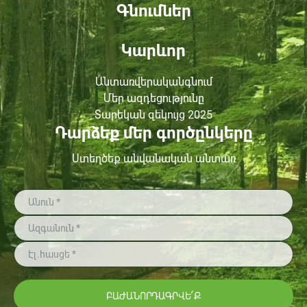
Գնումներ
Կարևոր
Անտառվերականգնում
Մեր ազդեցությունը
Տարեկան զեկույց 2025
Դարձեք մեր գործընկերը
Ստեղծեք անվանական անտառ
ԲԱԺԱՆՈՐԴԱԳՐՎԵ՛Ք