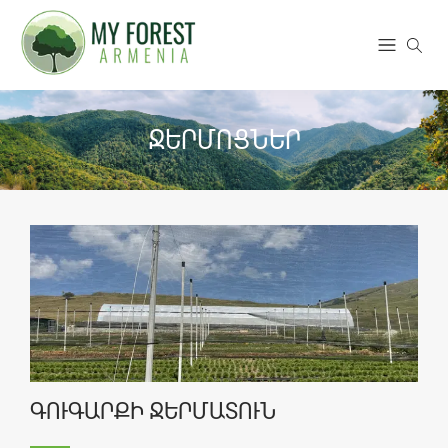
ՋԵՐՄՈՑՆԵՐ
ԳՈՒԳԱՐՔԻ ՋԵՐՄԱՏՈՒՆ