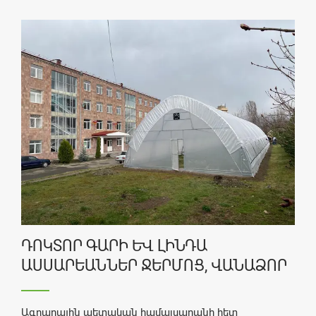
ԴՈԿՏՈՐ ԳԱՐԻ ԵՎ ԼԻՆԴԱ
ԱՍՍԱՐԵԱՆՆԵՐ ՋԵՐՄՈՑ, ՎԱՆԱՁՈՐ
Ագրարային պետական համալսարանի հետ