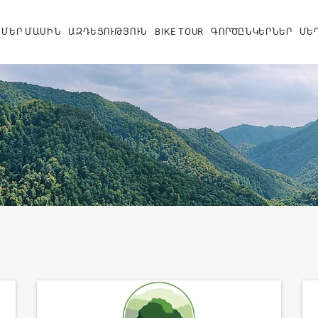
ՄԵՐ ՄԱՍԻՆ
ԱԶԴԵՑՈՒԹՅՈՒՆ
BIKE TOUR
ԳՈՐԾԸՆԿԵՐՆԵՐ
ՄԵ