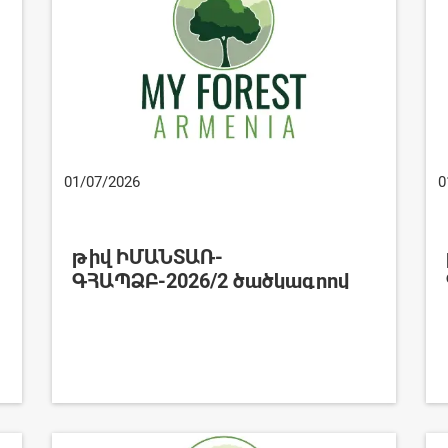
01/07/2026
0
թիվ ԻՄԱՆՏԱՌ-
ԳՀԱՊՁԲ-2026/2 ծածկագրով
ընթացակարգի
գրանցամատյան