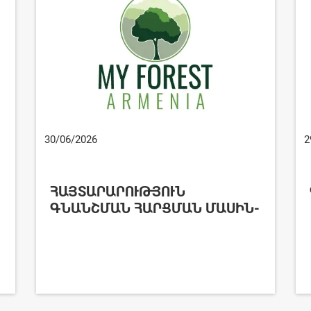
30/06/2026
2
ՀԱՅՏԱՐԱՐՈՒԹՅՈՒՆ
ԳՆԱՆՇՄԱՆ ՀԱՐՑՄԱՆ ՄԱՍԻՆ-
ԻՄԱՆՏԱՌ-ԳՀԱՊՁԲ-2026/3