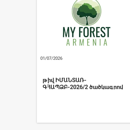
01/07/2026
թիվ ԻՄԱՆՏԱՌ-
ԳՀԱՊՁԲ-2026/2 ծածկագրով
ընթացակարգի շահերի
բախման բացակայության
մասին հայտարարություն