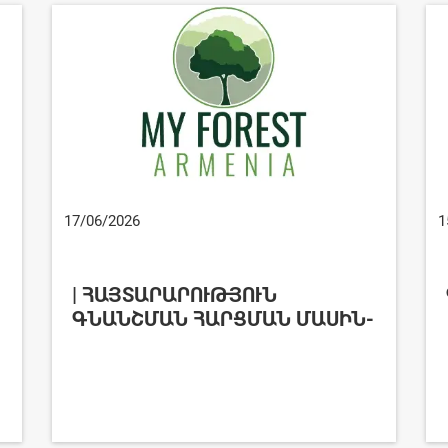
17/06/2026
1
| ՀԱՅՏԱՐԱՐՈՒԹՅՈՒՆ
ԳՆԱՆՇՄԱՆ ՀԱՐՑՄԱՆ ՄԱՍԻՆ-
ԻՄԱՆՏԱՌ-ԳՀԱՊՁԲ-2026/2