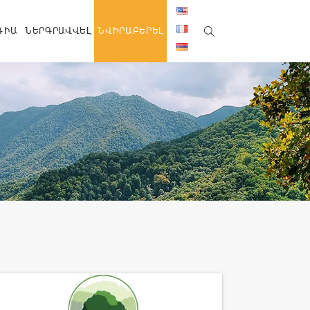
ԴԻԱ
ՆԵՐԳՐԱՎՎԵԼ
ՆՎԻՐԱԲԵՐԵԼ