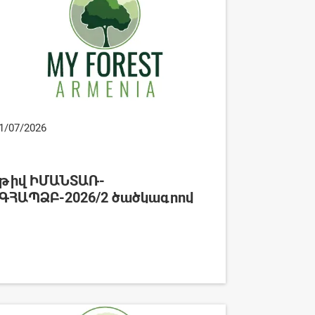
1/07/2026
թիվ ԻՄԱՆՏԱՌ-
ԳՀԱՊՁԲ-2026/2 ծածկագրով
մրցույթի հանձնաժողովի
նիստի արձանագրություն