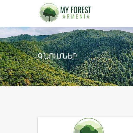
ԳՆՈՒՄՆԵՐ