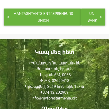
MANTASHYANTS ENTREPRENEURS
UNI
UNION
BANK
Կապ մեզ հետ
«Իմ անտառ Հայաստան» հկ
Հայաստան, Երևան
Աբելյան 6/4, 0038
ՀՎՀՀ
: 02699418
Գրանցվել է 2019 հունիսին
13-ին
+374 12 202909
info@myforestarmenia.org