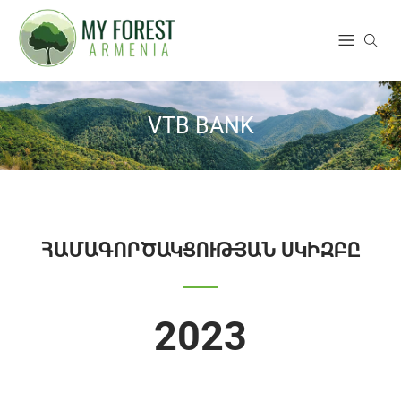
VTB BANK
ՀԱՄԱԳՈՐԾԱԿՑՈՒԹՅԱՆ ՍԿԻԶԲԸ
2023