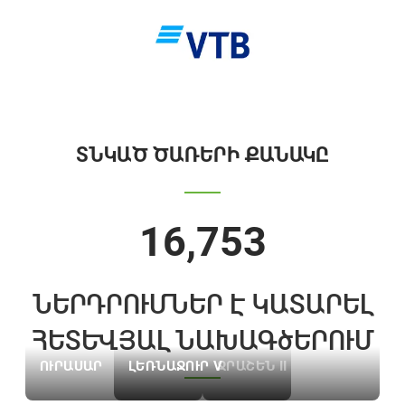
ՏՆԿԱԾ ԾԱՌԵՐԻ ՔԱՆԱԿԸ
16,753
ՆԵՐԴՐՈՒՄՆԵՐ Է ԿԱՏԱՐԵԼ
ՀԵՏԵՎՅԱԼ ՆԱԽԱԳծԵՐՈՒՄ
ՈՒՐԱՍԱՐ
ԼԵՌՆԱՋՈՒՐ V
ՋՐԱՇԵՆ II