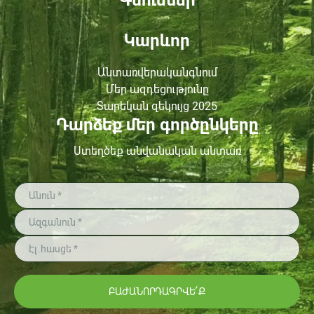
Գնումներ
Կարևոր
Անտառվերականգնում
Մեր ազդեցությունը
Տարեկան զեկույց 2025
Դարձեք մեր գործընկերը
Ստեղծեք անվանական անտառ
ԲԱԺԱՆՈՐԴԱԳՐՎԵ՛Ք