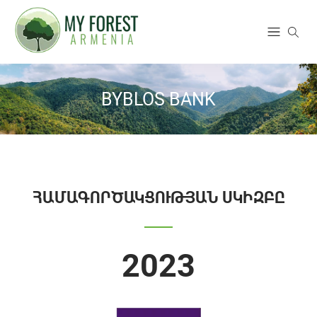
BYBLOS BANK
ՀԱՄԱԳՈՐԾԱԿՑՈՒԹՅԱՆ ՍԿԻԶԲԸ
2023