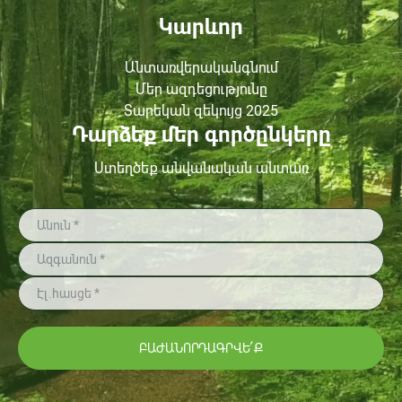
Կարևոր
Անտառվերականգնում
Մեր ազդեցությունը
Տարեկան զեկույց 2025
Դարձեք մեր գործընկերը
Ստեղծեք անվանական անտառ
ԲԱԺԱՆՈՐԴԱԳՐՎԵ՛Ք