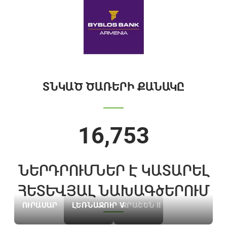
ՏՆԿԱԾ ԾԱՌԵՐԻ ՔԱՆԱԿԸ
16,753
ՆԵՐԴՐՈՒՄՆԵՐ Է ԿԱՏԱՐԵԼ
ՀԵՏԵՎՅԱԼ ՆԱԽԱԳծԵՐՈՒՄ
ՈՒՐԱՍԱՐ
ԼԵՌՆԱՋՈՒՐ V
ՋՐԱՇԵՆ II