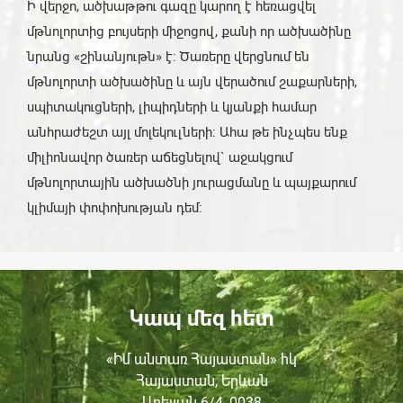
Ի վերջո, ածխաթթու գազը կարող է հեռացվել
մթնոլորտից բույսերի միջոցով, քանի որ ածխածինը
նրանց «շինանյութն» է: Ծառերը վերցնում են
մթնոլորտի ածխածինը և այն վերածում շաքարների,
սպիտակուցների, լիպիդների և կյանքի համար
անհրաժեշտ այլ մոլեկուլների: Ահա թե ինչպես ենք
միլիոնավոր ծառեր աճեցնելով` աջակցում
մթնոլորտային ածխածնի յուրացմանը և պայքարում
կլիմայի փոփոխության դեմ:
Կապ մեզ հետ
«Իմ անտառ Հայաստան» հկ
Հայաստան, Երևան
Աբելյան 6/4, 0038