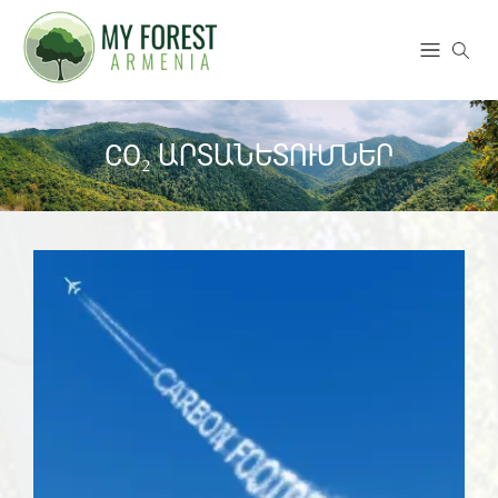
CO₂ ԱՐՏԱՆԵՏՈՒՄՆԵՐ