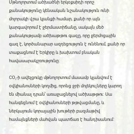
Մթնոլորտում ածխածնի երկօքսիդի որոշ
քանակությունը կենսական նշանակություն ունի
մոլորակի վրա կյանքի համար, քանի որ այն
կարգավորում է ջերմաստիճանը, սակայն մեծ
քանակությամբ ածխաթթու գազը, որը ջերմոցային
գազ է, կործանարար ազդեցություն է ունենում, քանի որ
տաքացնում է Երկիրը և խախտում բնական
հավասարակշռությունը:
CO₂-ի ավելցուկը մթնոլորտում մասամբ կլանվում է
օվկիանոսների կողմից, որոնց ջրի մոլեկուլները կարող
են միանալ դրան՝ առաջացնելով ածխաթթու: Սա
հանգեցնում է օվկիանոսների թթվացմանը, և
ներկայումս կորալային խութերի բազմաթիվ
համայնքների մահվան պատճառ է հանդիսանում: