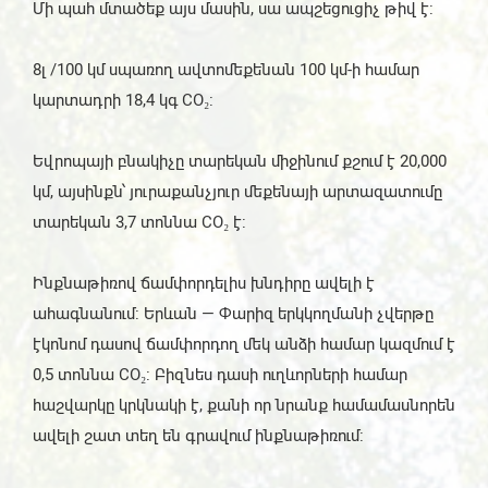
Մի պահ մտածեք այս մասին, սա ապշեցուցիչ թիվ է:
8լ /100 կմ սպառող ավտոմեքենան 100 կմ-ի համար
կարտադրի 18,4 կգ CO₂:
Եվրոպայի բնակիչը տարեկան միջինում քշում է 20,000
կմ, այսինքն՝ յուրաքանչյուր մեքենայի արտազատումը
տարեկան 3,7 տոննա CO₂ է:
Ինքնաթիռով ճամփորդելիս խնդիրը ավելի է
ահագնանում: Երևան — Փարիզ երկկողմանի չվերթը
էկոնոմ դասով ճամփորդող մեկ անձի համար կազմում է
0,5 տոննա CO₂: Բիզնես դասի ուղևորների համար
հաշվարկը կրկնակի է, քանի որ նրանք համամասնորեն
ավելի շատ տեղ են գրավում ինքնաթիռում: