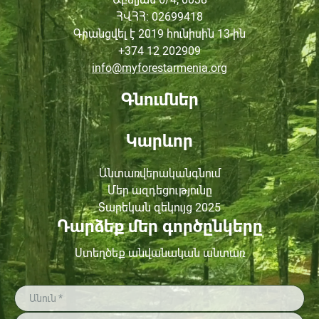
ՀՎՀՀ
: 02699418
Գրանցվել է 2019 հունիսին
13-ին
+374 12 202909
info@myforestarmenia.org
Գնումներ
Կարևոր
Անտառվերականգնում
Մեր ազդեցությունը
Տարեկան զեկույց 2025
Դարձեք մեր գործընկերը
Ստեղծեք անվանական անտառ