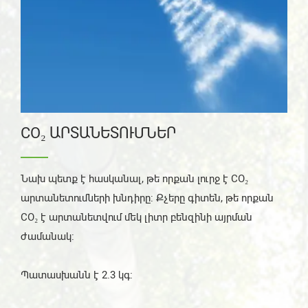
CO₂ ԱՐՏԱՆԵՏՈՒՄՆԵՐ
Նախ պետք է հասկանալ, թե որքան լուրջ է CO₂
արտանետումների խնդիրը: Քչերը գիտեն, թե որքան
CO₂ է արտանետվում մեկ լիտր բենզինի այրման
ժամանակ:
Պատասխանն է 2.3 կգ։