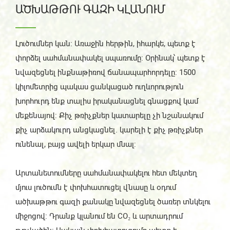
ԱԾԽԱԹԹՈՒ ԳԱԶԻ ԿԼԱՆՈՒՄ
Լուծումներ կան։ Առաջին հերթին, իհարկե, պետք է
փորձել սահմանափակել սպառումը: Օրինակ՝ պետք է
նվազեցնել ինքնաթիռով ճանապարհորդելը: 1500
կիլոմետրից պակաս ցանկացած ուղևորություն
խորհուրդ ենք տալիս իրականացնել գնացքով կամ
մեքենայով: Քիչ թռիչքներ կատարելը չի նշանակում
քիչ արձակուրդ անցկացնել. կարելի է քիչ թռիչքներ
ունենալ, բայց ավելի երկար մնալ:
Արտանետումները սահմանափակելու հետ մեկտեղ
մյուս լուծումն է փոխհատուցել վնասը և օդում
ածխաթթու գազի քանակը նվազեցնել ծառեր տնկելու
միջոցով: Դրանք կլանում են CO₂ և արտադրում