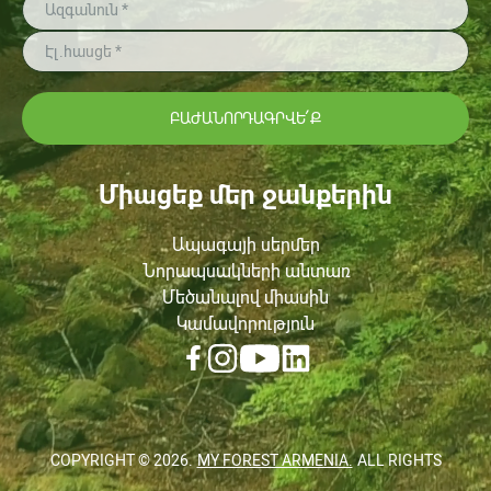
ԲԱԺԱՆՈՐԴԱԳՐՎԵ՛Ք
Միացեք մեր ջանքերին
Ապագայի սերմեր
Նորապսակների անտառ
Մեծանալով միասին
Կամավորություն
COPYRIGHT ©
2026
.
MY FOREST ARMENIA.
ALL RIGHTS