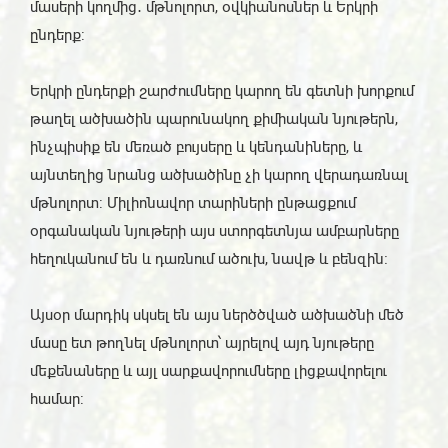
մասերի կողմից․ մթնոլորտ, օվկիանոսներ և Երկրի
ընդերք:
Երկրի ընդերքի շարժումները կարող են գետնի խորքում
թաղել ածխածին պարունակող քիմիական նյութերն,
ինչպիսիք են մեռած բույսերը և կենդանիները, և
այնտեղից նրանց ածխածինը չի կարող վերադառնալ
մթնոլորտ: Միլիոնավոր տարիների ընթացքում
օրգանական նյութերի այս ստորգետնյա ամբարները
հեղուկանում են և դառնում ածուխ, նավթ և բենզին։
Այսօր մարդիկ սկսել են այս ներծծված ածխածնի մեծ
մասը ետ թողնել մթնոլորտ՝ այրելով այդ նյութերը
մեքենաները և այլ սարքավորումները լիցքավորելու
համար: