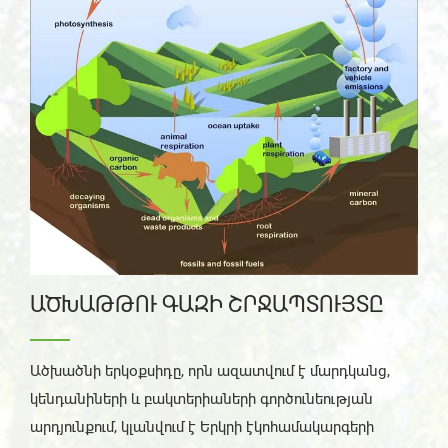
ԱԾԽԱԹԹՈՒ ԳԱԶԻ ՇՐՋԱՊՏՈՒՅՏԸ
Ածխածնի երկօքսիդը, որն ազատվում է մարդկանց,
կենդանիների և բակտերիաների գործունեության
արդյունքում, կլանվում է Երկրի էկոհամակարգերի