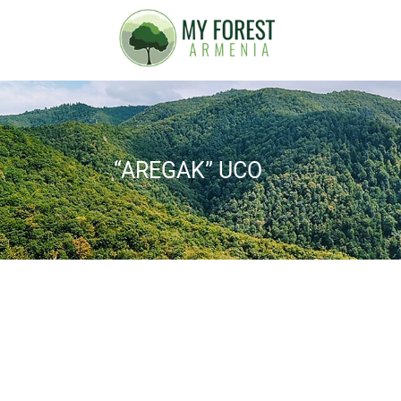
“AREGAK” UCO